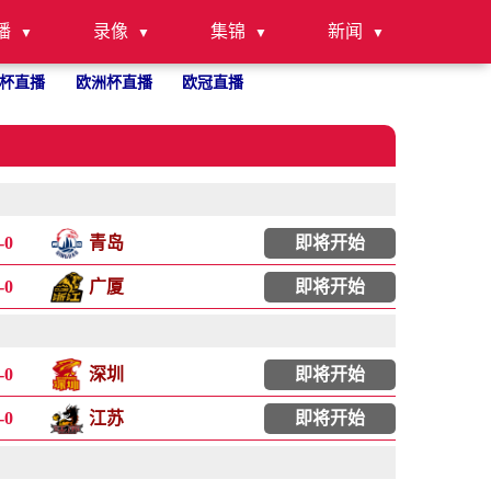
播
录像
集锦
新闻
杯直播
欧洲杯直播
欧冠直播
-
0
青岛
即将开始
-
0
广厦
即将开始
-
0
深圳
即将开始
-
0
江苏
即将开始