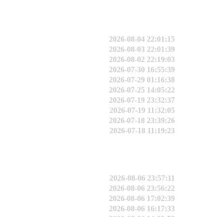
2026-08-04 22:01:15
2026-08-03 22:01:39
2026-08-02 22:19:03
2026-07-30 16:55:39
2026-07-29 01:16:38
2026-07-25 14:05:22
2026-07-19 23:32:37
2026-07-19 11:32:05
2026-07-18 23:39:26
2026-07-18 11:19:23
2026-08-06 23:57:11
2026-08-06 23:56:22
2026-08-06 17:02:39
2026-08-06 16:17:33