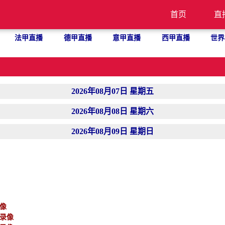
首页
直
法甲直播
德甲直播
意甲直播
西甲直播
世界
2026年08月07日 星期五
2026年08月08日 星期六
2026年08月09日 星期日
录像
场录像