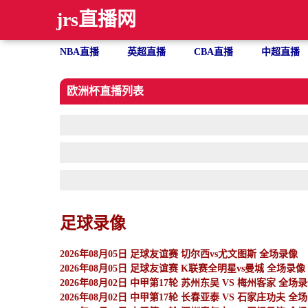
jrs直播网
NBA直播
英超直播
CBA直播
中超直播
欧洲杯直播列表
足球录像
2026年08月05日 足球友谊赛 切尔西vs尤文图斯 全场录像
2026年08月05日 足球友谊赛 K联赛全明星vs曼城 全场录像
2026年08月02日 中甲第17轮 苏州东吴 VS 梅州客家 全场
2026年08月02日 中甲第17轮 长春亚泰 VS 石家庄功夫 全