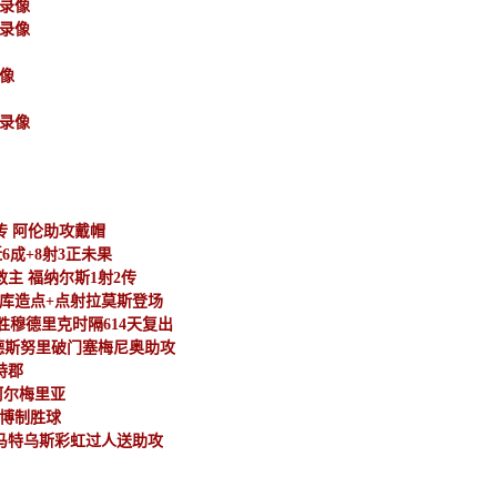
场录像
场录像
录像
场录像
1传 阿伦助攻戴帽
近6成+8射3正未果
难救主 福纳尔斯1射2传
 恩昆库造点+点射拉莫斯登场
制胜穆德里克时隔614天复出
赖因德斯努里破门塞梅尼奥助攻
特郡
敌阿尔梅里亚
李文博制胜球
建功马特乌斯彩虹过人送助攻