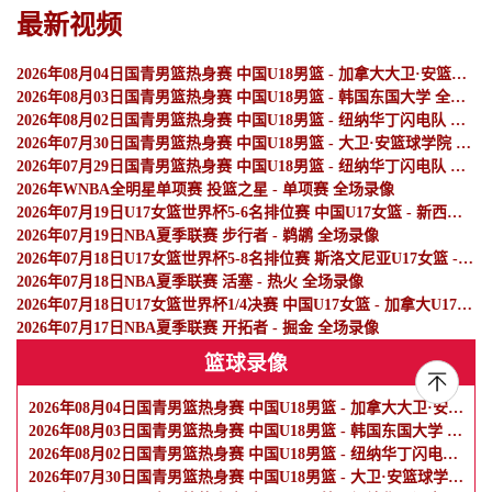
最新视频
2026年08月04日国青男篮热身赛 中国U18男篮 - 加拿大大卫·安篮球学院 全场录像
2026年08月03日国青男篮热身赛 中国U18男篮 - 韩国东国大学 全场录像
2026年08月02日国青男篮热身赛 中国U18男篮 - 纽纳华丁闪电队 全场录像
2026年07月30日国青男篮热身赛 中国U18男篮 - 大卫·安篮球学院 全场录像
2026年07月29日国青男篮热身赛 中国U18男篮 - 纽纳华丁闪电队 全场录像
2026年WNBA全明星单项赛 投篮之星 - 单项赛 全场录像
2026年07月19日U17女篮世界杯5-6名排位赛 中国U17女篮 - 新西兰U17女篮 全场录像
2026年07月19日NBA夏季联赛 步行者 - 鹈鹕 全场录像
2026年07月18日U17女篮世界杯5-8名排位赛 斯洛文尼亚U17女篮 - 中国U17女篮 全场录像
2026年07月18日NBA夏季联赛 活塞 - 热火 全场录像
2026年07月18日U17女篮世界杯1/4决赛 中国U17女篮 - 加拿大U17女篮 录像
2026年07月17日NBA夏季联赛 开拓者 - 掘金 全场录像
篮球录像
2026年08月04日国青男篮热身赛 中国U18男篮 - 加拿大大卫·安篮球学院 全场录像
2026年08月03日国青男篮热身赛 中国U18男篮 - 韩国东国大学 全场录像
2026年08月02日国青男篮热身赛 中国U18男篮 - 纽纳华丁闪电队 全场录像
2026年07月30日国青男篮热身赛 中国U18男篮 - 大卫·安篮球学院 全场录像