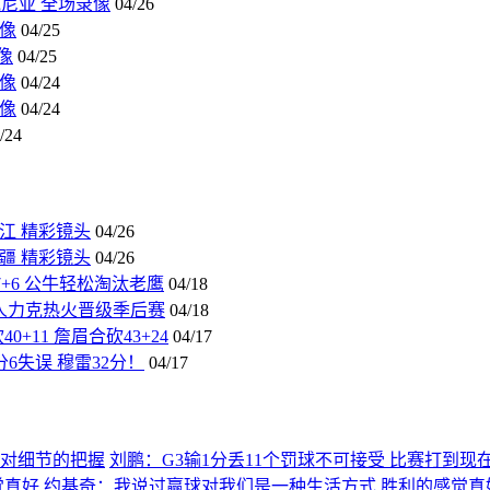
克尼亚 全场录像
04/26
录像
04/25
录像
04/25
录像
04/24
录像
04/24
/24
 浙江 精彩镜头
04/26
 新疆 精彩镜头
04/26
0+7+6 公牛轻松淘汰老鹰
04/18
 76人力克热火晋级季后赛
04/18
+11 詹眉合砍43+24
04/17
分6失误 穆雷32分！
04/17
刘鹏：G3输1分丢11个罚球不可接受 比赛打到
约基奇：我说过赢球对我们是一种生活方式 胜利的感觉真