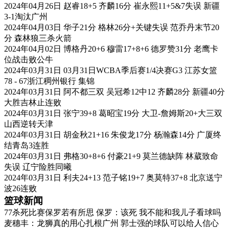
2024年04月26日 赵睿18+5 齐麟16分 崔永熙11+5&7失误 新疆
3-1淘汰广州
2024年04月03日 华子21分 格林26分+关键失误 范乔丹末节20
分 森林狼三杀火箭
2024年04月02日 博格丹20+6 穆雷17+8+6 德罗赞31分 老鹰卡
位战击败公牛
2024年03月31日 03月31日WCBA季后赛1/4决赛G3 江苏女篮
78 - 67浙江稠州银行 集锦
2024年03月31日 阿不都三双 吴冠希12中12 齐麟28分 新疆40分
大胜吉林止连败
2024年03月31日 张宁39+8 葛昭宝19分 大卫-詹姆斯20+大三双
山西逆转天津
2024年03月31日 胡金秋21+16 朱俊龙17分 杨瀚森14分 广厦终
结青岛3连胜
2024年03月31日 弗格30+8+6 付豪21+9 莫兰德缺阵 林葳致命
失误 辽宁险胜同曦
2024年03月31日 利夫24+13 范子铭19+7 奥莫特37+8 北京送宁
波26连败
篮球新闻
77杀死比赛保罗若有所思 保罗：该死 我不能和我儿子看球吗
麦穗丰：龙狮真的用心扎根广州 郭士强的球队可以给人信心