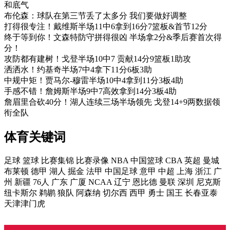
和底气
布伦森：球队在第三节丢了太多分 我们要做好调整
打得很专注！戴维斯半场11中6拿到16分7篮板&首节12分
终于等到你！文森特防守拼得很凶 半场拿2分&季后赛首次得
分！
攻防都有建树！戈登半场10中7 贡献14分9篮板1助攻
洒洒水！约基奇半场7中4拿下11分6板3助
中规中矩！贾马尔-穆雷半场10中4拿到11分3板4助
手感不错！詹姆斯半场9中7高效拿到14分3板4助
詹眉里合砍40分！湖人连续三场半场领先 戈登14+9两数据领
衔全队
体育关键词
足球
篮球
比赛集锦
比赛录像
NBA
中国篮球
CBA
英超
曼城
布莱顿
德甲
湖人
掘金
法甲
中国足球
意甲
中超
上海
浙江
广
州
新疆
76人
广东
广厦
NCAA
辽宁
恩比德
曼联
深圳
尼克斯
纽卡斯尔
鹈鹕
狼队
阿森纳
切尔西
西甲
勇士
国王
长春亚泰
天津津门虎