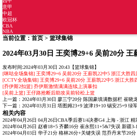
西甲
意甲
中超
欧冠杯
CBA
NBA
当前位置：
首页
>
篮球集锦
2024年03月30日 王奕博29+6 吴前20分
发布时间:
2024年03月30日 20:43
【篮球集锦】
[咪咕全场集锦] 王奕博29+6 吴前20分 王薪凯22中5 浙江大胜
[CCTV全场集锦] 王奕博29+6 吴前20分 王薪凯22中5 浙江大
[乔伊斯2扣篮] 乔伊斯激情满满连续上演暴扣
[吴前上篮] 王仔路抢断后助攻吴前轻松上篮
上一篇：
2024年03月30日 廖三宁20分 陈国豪填满数据栏 崔晓
下一篇：
2024年03月31日 塔图姆23+9 波津19+10 锡安25+9
相关内容
2024年04月26日 04月26日CBA季后赛1/4决赛G4 上海 - 浙江 
2024年04月26日 赵睿18+5 齐麟16分 崔永熙11+5&7失误 新疆
2024年04月03日 华子21分 格林26分+关键失误 范乔丹末节2