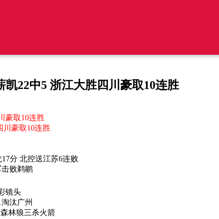
 王薪凯22中5 浙江大胜四川豪取10连胜
四川豪取10连胜
胜四川豪取10连胜
龙17分 北控送江苏6连败
 绿军击败鹈鹕
精彩镜头
3-1淘汰广州
0分 森林狼三杀火箭