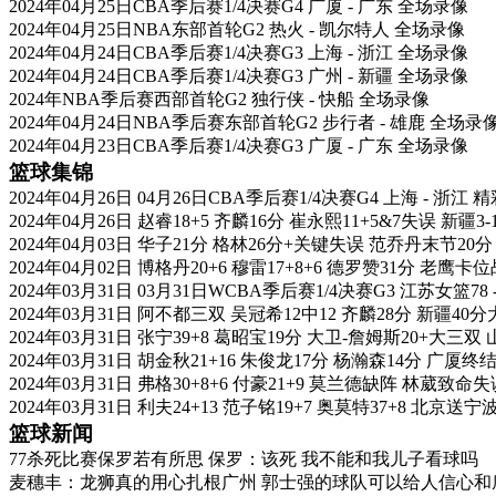
2024年04月25日CBA季后赛1/4决赛G4 广厦 - 广东 全场录像
2024年04月25日NBA东部首轮G2 热火 - 凯尔特人 全场录像
2024年04月24日CBA季后赛1/4决赛G3 上海 - 浙江 全场录像
2024年04月24日CBA季后赛1/4决赛G3 广州 - 新疆 全场录像
2024年NBA季后赛西部首轮G2 独行侠 - 快船 全场录像
2024年04月24日NBA季后赛东部首轮G2 步行者 - 雄鹿 全场录
2024年04月23日CBA季后赛1/4决赛G3 广厦 - 广东 全场录像
篮球集锦
2024年04月26日 04月26日CBA季后赛1/4决赛G4 上海 - 浙江 
2024年04月26日 赵睿18+5 齐麟16分 崔永熙11+5&7失误 新疆
2024年04月03日 华子21分 格林26分+关键失误 范乔丹末节2
2024年04月02日 博格丹20+6 穆雷17+8+6 德罗赞31分 老鹰
2024年03月31日 03月31日WCBA季后赛1/4决赛G3 江苏女篮78
2024年03月31日 阿不都三双 吴冠希12中12 齐麟28分 新疆4
2024年03月31日 张宁39+8 葛昭宝19分 大卫-詹姆斯20+大三
2024年03月31日 胡金秋21+16 朱俊龙17分 杨瀚森14分 广厦
2024年03月31日 弗格30+8+6 付豪21+9 莫兰德缺阵 林葳致
2024年03月31日 利夫24+13 范子铭19+7 奥莫特37+8 北京送宁
篮球新闻
77杀死比赛保罗若有所思 保罗：该死 我不能和我儿子看球吗
麦穗丰：龙狮真的用心扎根广州 郭士强的球队可以给人信心和