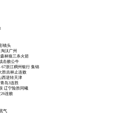
像
精彩镜头
3-1淘汰广州
0分 森林狼三杀火箭
卡位战击败公牛
 - 67浙江稠州银行 集锦
0分大胜吉林止连败
双 山西逆转天津
终结青岛3连胜
命失误 辽宁险胜同曦
波26连败
底气