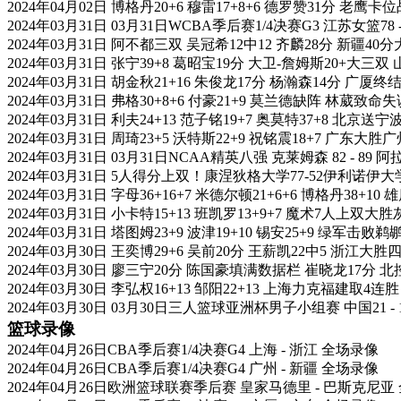
2024年04月02日 博格丹20+6 穆雷17+8+6 德罗赞31分 老鹰
2024年03月31日 03月31日WCBA季后赛1/4决赛G3 江苏女篮78
2024年03月31日 阿不都三双 吴冠希12中12 齐麟28分 新疆4
2024年03月31日 张宁39+8 葛昭宝19分 大卫-詹姆斯20+大三
2024年03月31日 胡金秋21+16 朱俊龙17分 杨瀚森14分 广厦
2024年03月31日 弗格30+8+6 付豪21+9 莫兰德缺阵 林葳致
2024年03月31日 利夫24+13 范子铭19+7 奥莫特37+8 北京送宁
2024年03月31日 周琦23+5 沃特斯22+9 祝铭震18+7 广东大胜
2024年03月31日 03月31日NCAA精英八强 克莱姆森 82 - 8
2024年03月31日 5人得分上双！康涅狄格大学77-52伊利诺伊
2024年03月31日 字母36+16+7 米德尔顿21+6+6 博格丹38+10
2024年03月31日 小卡特15+13 班凯罗13+9+7 魔术7人上双大
2024年03月31日 塔图姆23+9 波津19+10 锡安25+9 绿军击败鹈
2024年03月30日 王奕博29+6 吴前20分 王薪凯22中5 浙江大
2024年03月30日 廖三宁20分 陈国豪填满数据栏 崔晓龙17分 
2024年03月30日 李弘权16+13 邹阳22+13 上海力克福建取4连胜
2024年03月30日 03月30日三人篮球亚洲杯男子小组赛 中国21 -
篮球录像
2024年04月26日CBA季后赛1/4决赛G4 上海 - 浙江 全场录像
2024年04月26日CBA季后赛1/4决赛G4 广州 - 新疆 全场录像
2024年04月26日欧洲篮球联赛季后赛 皇家马德里 - 巴斯克尼亚