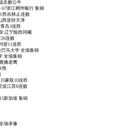
卡位战击败公牛
 - 67浙江稠州银行 集锦
0分大胜吉林止连败
双 山西逆转天津
终结青岛3连胜
命失误 辽宁险胜同曦
波26连败
广州迎11连胜
9 阿拉巴马大学 全场集锦
大学 全场集锦
 雄鹿擒老鹰
胜灰熊
鹕
胜四川豪取10连胜
北控送江苏6连败
 15新加坡 集锦
 全场录像