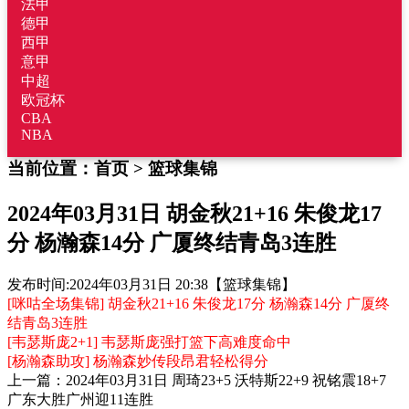
法甲
德甲
西甲
意甲
中超
欧冠杯
CBA
NBA
当前位置：
首页
>
篮球集锦
2024年03月31日 胡金秋21+16 朱俊龙17
分 杨瀚森14分 广厦终结青岛3连胜
发布时间:
2024年03月31日 20:38
【篮球集锦】
[咪咕全场集锦] 胡金秋21+16 朱俊龙17分 杨瀚森14分 广厦终
结青岛3连胜
[韦瑟斯庞2+1] 韦瑟斯庞强打篮下高难度命中
[杨瀚森助攻] 杨瀚森妙传段昂君轻松得分
上一篇：
2024年03月31日 周琦23+5 沃特斯22+9 祝铭震18+7
广东大胜广州迎11连胜