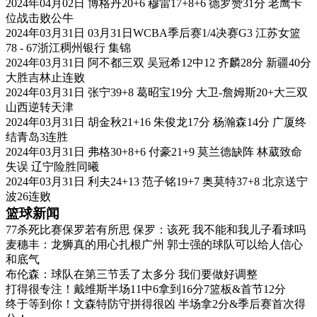
2024年04月02日 博格丹20+6 穆雷17+8+6 德罗赞31分 老鹰卡
位战击败公牛
2024年03月31日 03月31日WCBA季后赛1/4决赛G3 江苏女篮
78 - 67浙江稠州银行 集锦
2024年03月31日 阿不都三双 吴冠希12中12 齐麟28分 新疆40分
大胜吉林止连败
2024年03月31日 张宁39+8 葛昭宝19分 大卫-詹姆斯20+大三双
山西逆转天津
2024年03月31日 胡金秋21+16 朱俊龙17分 杨瀚森14分 广厦终
结青岛3连胜
2024年03月31日 弗格30+8+6 付豪21+9 莫兰德缺阵 林葳致命
失误 辽宁险胜同曦
2024年03月31日 利夫24+13 范子铭19+7 奥莫特37+8 北京送宁
波26连败
篮球新闻
77杀死比赛保罗若有所思 保罗：该死 我不能和我儿子看球吗
麦穗丰：龙狮真的用心扎根广州 郭士强的球队可以给人信心
和底气
布伦森：球队在第三节丢了太多分 我们要做好调整
打得很专注！戴维斯半场11中6拿到16分7篮板&首节12分
终于等到你！文森特防守拼得很凶 半场拿2分&季后赛首次得