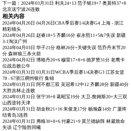
下一篇：
2024年03月31日 利夫24+13 范子铭19+7 奥莫特37+8
北京送宁波26连败
相关内容
2024年04月26日 04月26日CBA季后赛1/4决赛G4 上海 - 浙江
精彩镜头
2024年04月26日 赵睿18+5 齐麟16分 崔永熙11+5&7失误 新疆
3-1淘汰广州
2024年04月03日 华子21分 格林26分+关键失误 范乔丹末节20
分 森林狼三杀火箭
2024年04月02日 博格丹20+6 穆雷17+8+6 德罗赞31分 老鹰卡
位战击败公牛
2024年03月31日 03月31日WCBA季后赛1/4决赛G3 江苏女篮
78 - 67浙江稠州银行 集锦
2024年03月31日 阿不都三双 吴冠希12中12 齐麟28分 新疆40分
大胜吉林止连败
2024年03月31日 张宁39+8 葛昭宝19分 大卫-詹姆斯20+大三双
山西逆转天津
2024年03月31日 胡金秋21+16 朱俊龙17分 杨瀚森14分 广厦终
结青岛3连胜
2024年03月31日 弗格30+8+6 付豪21+9 莫兰德缺阵 林葳致命
失误 辽宁险胜同曦