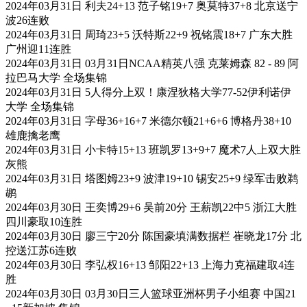
2024年03月31日 利夫24+13 范子铭19+7 奥莫特37+8 北京送宁
波26连败
2024年03月31日 周琦23+5 沃特斯22+9 祝铭震18+7 广东大胜
广州迎11连胜
2024年03月31日 03月31日NCAA精英八强 克莱姆森 82 - 89 阿
拉巴马大学 全场集锦
2024年03月31日 5人得分上双！康涅狄格大学77-52伊利诺伊
大学 全场集锦
2024年03月31日 字母36+16+7 米德尔顿21+6+6 博格丹38+10
雄鹿擒老鹰
2024年03月31日 小卡特15+13 班凯罗13+9+7 魔术7人上双大胜
灰熊
2024年03月31日 塔图姆23+9 波津19+10 锡安25+9 绿军击败鹈
鹕
2024年03月30日 王奕博29+6 吴前20分 王薪凯22中5 浙江大胜
四川豪取10连胜
2024年03月30日 廖三宁20分 陈国豪填满数据栏 崔晓龙17分 北
控送江苏6连败
2024年03月30日 李弘权16+13 邹阳22+13 上海力克福建取4连
胜
2024年03月30日 03月30日三人篮球亚洲杯男子小组赛 中国21