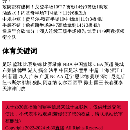
分！
攻防都有建树！戈登半场10中7 贡献14分9篮板1助攻
洒洒水！约基奇半场7中4拿下11分6板3助
中规中矩！贾马尔-穆雷半场10中4拿到11分3板4助
手感不错！詹姆斯半场9中7高效拿到14分3板4助
詹眉里合砍40分！湖人连续三场半场领先 戈登14+9两数据领
衔全队
体育关键词
足球
篮球
比赛集锦
比赛录像
NBA
中国篮球
CBA
英超
曼城
布莱顿
德甲
湖人
掘金
法甲
中国足球
意甲
中超
上海
浙江
广
州
新疆
76人
广东
广厦
NCAA
辽宁
恩比德
曼联
深圳
尼克斯
纽卡斯尔
鹈鹕
狼队
阿森纳
切尔西
西甲
勇士
国王
长春亚泰
天津津门虎
关于zb30直播新闻赛事信息来源于互联网，仅供球迷交流
使用，不代表本站观点(若侵犯了您的权益，请联系站长审
核删除)
Copyright 2022-2024
zb30直播
All Rights Reserved