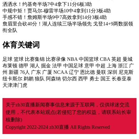
洒洒水！约基奇半场7中4拿下11分6板3助
中规中矩！贾马尔-穆雷半场10中4拿到11分3板4助
手感不错！詹姆斯半场9中7高效拿到14分3板4助
詹眉里合砍40分！湖人连续三场半场领先 戈登14+9两数据领
衔全队
体育关键词
足球
篮球
比赛集锦
比赛录像
NBA
中国篮球
CBA
英超
曼城
布莱顿
德甲
湖人
掘金
法甲
中国足球
意甲
中超
上海
浙江
广
州
新疆
76人
广东
广厦
NCAA
辽宁
恩比德
曼联
深圳
尼克斯
纽卡斯尔
鹈鹕
狼队
阿森纳
切尔西
西甲
勇士
国王
长春亚泰
天津津门虎
关于zb30直播新闻赛事信息来源于互联网，仅供球迷交流
使用，不代表本站观点(若侵犯了您的权益，请联系站长审
核删除)
Copyright 2022-2024
zb30直播
All Rights Reserved