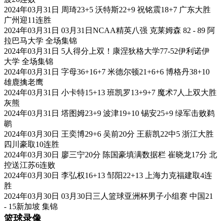
2024年03月31日 周琦23+5 沃特斯22+9 祝铭震18+7 广东大胜
广州迎11连胜
2024年03月31日 03月31日NCAA精英八强 克莱姆森 82 - 89 阿
拉巴马大学 全场集锦
2024年03月31日 5人得分上双！康涅狄格大学77-52伊利诺伊
大学 全场集锦
2024年03月31日 字母36+16+7 米德尔顿21+6+6 博格丹38+10
雄鹿擒老鹰
2024年03月31日 小卡特15+13 班凯罗13+9+7 魔术7人上双大胜
灰熊
2024年03月31日 塔图姆23+9 波津19+10 锡安25+9 绿军击败鹈
鹕
2024年03月30日 王奕博29+6 吴前20分 王薪凯22中5 浙江大胜
四川豪取10连胜
2024年03月30日 廖三宁20分 陈国豪填满数据栏 崔晓龙17分 北
控送江苏6连败
2024年03月30日 李弘权16+13 邹阳22+13 上海力克福建取4连
胜
2024年03月30日 03月30日三人篮球亚洲杯男子小组赛 中国21
- 15新加坡 集锦
篮球录像