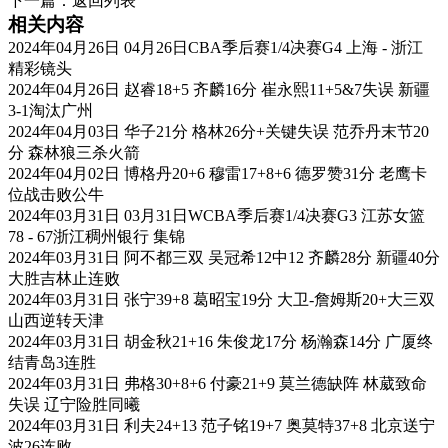
下一篇：
返回列表
相关内容
2024年04月26日 04月26日CBA季后赛1/4决赛G4 上海 - 浙江
精彩镜头
2024年04月26日 赵睿18+5 齐麟16分 崔永熙11+5&7失误 新疆
3-1淘汰广州
2024年04月03日 华子21分 格林26分+关键失误 范乔丹末节20
分 森林狼三杀火箭
2024年04月02日 博格丹20+6 穆雷17+8+6 德罗赞31分 老鹰卡
位战击败公牛
2024年03月31日 03月31日WCBA季后赛1/4决赛G3 江苏女篮
78 - 67浙江稠州银行 集锦
2024年03月31日 阿不都三双 吴冠希12中12 齐麟28分 新疆40分
大胜吉林止连败
2024年03月31日 张宁39+8 葛昭宝19分 大卫-詹姆斯20+大三双
山西逆转天津
2024年03月31日 胡金秋21+16 朱俊龙17分 杨瀚森14分 广厦终
结青岛3连胜
2024年03月31日 弗格30+8+6 付豪21+9 莫兰德缺阵 林葳致命
失误 辽宁险胜同曦
2024年03月31日 利夫24+13 范子铭19+7 奥莫特37+8 北京送宁
波26连败