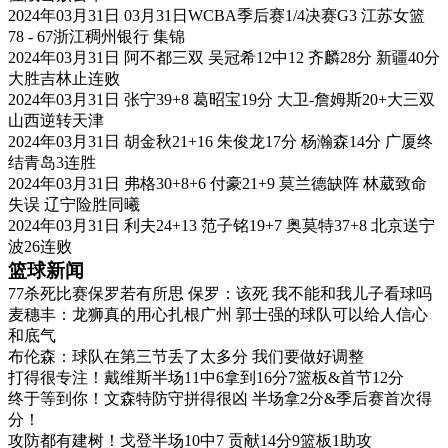
2024年03月31日 03月31日WCBA季后赛1/4决赛G3 江苏女篮
78 - 67浙江稠州银行 集锦
2024年03月31日 阿不都三双 吴冠希12中12 齐麟28分 新疆40分
大胜吉林止连败
2024年03月31日 张宁39+8 葛昭宝19分 大卫-詹姆斯20+大三双
山西逆转天津
2024年03月31日 胡金秋21+16 朱俊龙17分 杨瀚森14分 广厦终
结青岛3连胜
2024年03月31日 弗格30+8+6 付豪21+9 莫兰德缺阵 林葳致命
失误 辽宁险胜同曦
2024年03月31日 利夫24+13 范子铭19+7 奥莫特37+8 北京送宁
波26连败
篮球新闻
77杀死比赛保罗若有所思 保罗：该死 我不能和我儿子看球吗
麦穗丰：龙狮真的用心扎根广州 郭士强的球队可以给人信心
和底气
布伦森：球队在第三节丢了太多分 我们要做好调整
打得很专注！戴维斯半场11中6拿到16分7篮板&首节12分
终于等到你！文森特防守拼得很凶 半场拿2分&季后赛首次得
分！
攻防都有建树！戈登半场10中7 贡献14分9篮板1助攻