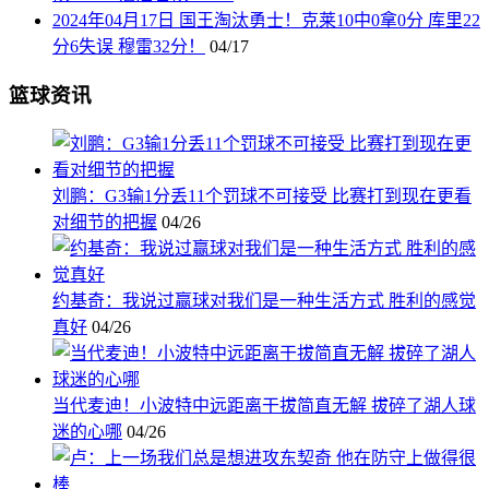
2024年04月17日 国王淘汰勇士！克莱10中0拿0分 库里22
分6失误 穆雷32分！
04/17
篮球资讯
刘鹏：G3输1分丢11个罚球不可接受 比赛打到现在更看
对细节的把握
04/26
约基奇：我说过赢球对我们是一种生活方式 胜利的感觉
真好
04/26
当代麦迪！小波特中远距离干拔简直无解 拔碎了湖人球
迷的心哪
04/26