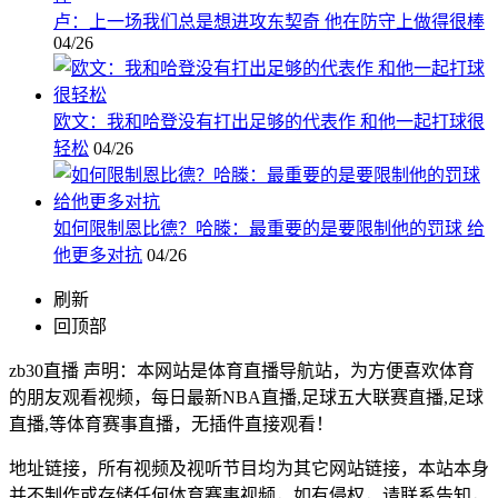
卢：上一场我们总是想进攻东契奇 他在防守上做得很棒
04/26
欧文：我和哈登没有打出足够的代表作 和他一起打球很
轻松
04/26
如何限制恩比德？哈滕：最重要的是要限制他的罚球 给
他更多对抗
04/26
刷新
回顶部
zb30直播 声明：本网站是体育直播导航站，为方便喜欢体育
的朋友观看视频，每日最新NBA直播,足球五大联赛直播,足球
直播,等体育赛事直播，无插件直接观看！
地址链接，所有视频及视听节目均为其它网站链接，本站本身
并不制作或存储任何体育赛事视频，如有侵权，请联系告知，